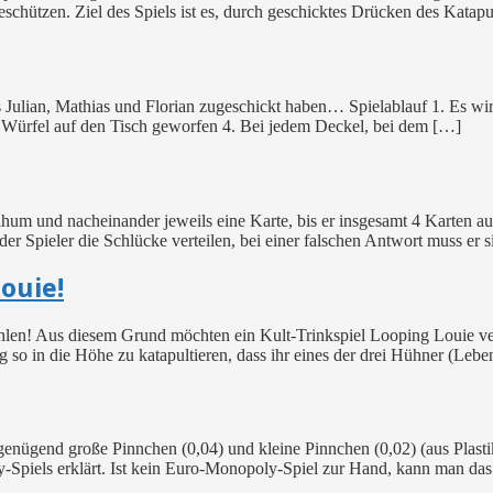
chützen. Ziel des Spiels ist es, durch geschicktes Drücken des Katap
s Julian, Mathias und Florian zugeschickt haben… Spielablauf 1. Es wir
e Würfel auf den Tisch geworfen 4. Bei jedem Deckel, bei dem […]
hum und nacheinander jeweils eine Karte, bis er insgesamt 4 Karten a
der Spieler die Schlücke verteilen, bei einer falschen Antwort muss er 
ouie!
 fehlen! Aus diesem Grund möchten ein Kult-Trinkspiel Looping Louie 
g so in die Höhe zu katapultieren, dass ihr eines der drei Hühner (Leb
nügend große Pinnchen (0,04) und kleine Pinnchen (0,02) (aus Plastik
y-Spiels erklärt. Ist kein Euro-Monopoly-Spiel zur Hand, kann man da