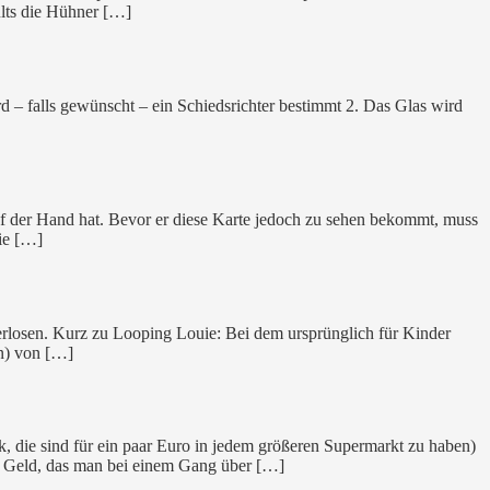
ults die Hühner […]
d – falls gewünscht – ein Schiedsrichter bestimmt 2. Das Glas wird
uf der Hand hat. Bevor er diese Karte jedoch zu sehen bekommt, muss
sie […]
verlosen. Kurz zu Looping Louie: Bei dem ursprünglich für Kinder
en) von […]
, die sind für ein paar Euro in jedem größeren Supermarkt zu haben)
s Geld, das man bei einem Gang über […]