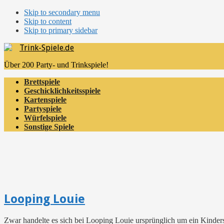
Skip to secondary menu
Skip to content
Skip to primary sidebar
Trink-Spiele.de
Über 200 Party- und Trinkspiele!
Brettspiele
Geschicklichkeitsspiele
Kartenspiele
Partyspiele
Würfelspiele
Sonstige Spiele
Looping Louie
Zwar handelte es sich bei Looping Louie ursprünglich um ein Kinderspi