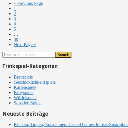
« Previous Page
Page
1
Page
2
Page
3
Page
4
Page
5
…
Page
39
Next Page »
Primary
Trinkspiele
suchen...
Sidebar
Trinkspiel-Kategorien
Brettspiele
Geschicklichkeitsspiele
Kartenspiele
Partyspiele
Würfelspiele
Sonstige Spiele
Neueste Beiträge
Klicken, Tippen, Entspannen: Casual Games für das Smartpho