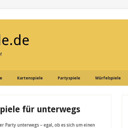
le.de
!
le
Kartenspiele
Partyspiele
Würfelspiele
P
S
spiele für unterwegs
er Party unterwegs – egal, ob es sich um einen