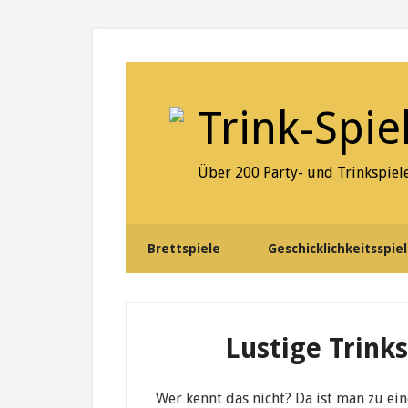
Skip
Skip
Skip
to
to
to
secondary
content
primary
menu
sidebar
Trink-Spie
Über 200 Party- und Trinkspiele
Brettspiele
Geschicklichkeitsspie
Lustige Trink
Wer kennt das nicht? Da ist man zu ein