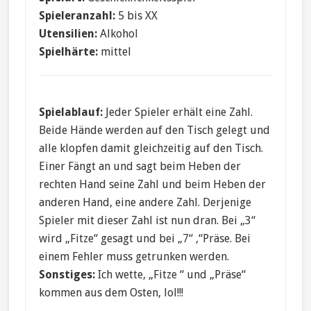
Spieleranzahl:
5 bis XX
Utensilien:
Alkohol
Spielhärte:
mittel
Spielablauf:
Jeder Spieler erhält eine Zahl.
Beide Hände werden auf den Tisch gelegt und
alle klopfen damit gleichzeitig auf den Tisch.
Einer Fängt an und sagt beim Heben der
rechten Hand seine Zahl und beim Heben der
anderen Hand, eine andere Zahl. Derjenige
Spieler mit dieser Zahl ist nun dran. Bei „3“
wird „Fitze“ gesagt und bei „7“ ,“Präse. Bei
einem Fehler muss getrunken werden.
Sonstiges:
Ich wette, „Fitze “ und „Präse“
kommen aus dem Osten, lol!!!