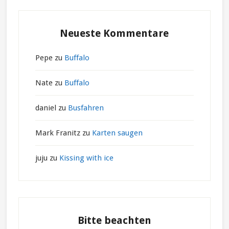
Neueste Kommentare
Pepe
zu
Buffalo
Nate
zu
Buffalo
daniel
zu
Busfahren
Mark Franitz
zu
Karten saugen
juju
zu
Kissing with ice
Bitte beachten