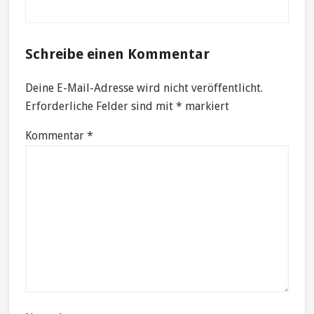
Reader
Schreibe einen Kommentar
Interactions
Deine E-Mail-Adresse wird nicht veröffentlicht.
Erforderliche Felder sind mit
*
markiert
Kommentar
*