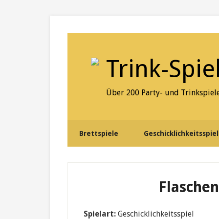
Skip
Skip
Skip
to
to
to
secondary
content
primary
menu
sidebar
Trink-Spie
Über 200 Party- und Trinkspiele
Brettspiele
Geschicklichkeitsspie
Flasche
Spielart:
Geschicklichkeitsspiel