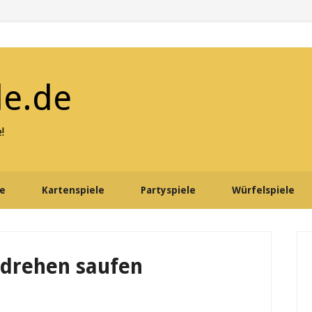
le.de
!
le
Kartenspiele
Partyspiele
Würfelspiele
P
S
ndrehen saufen