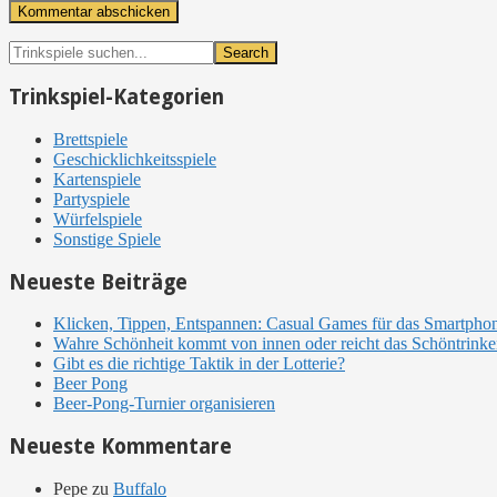
Primary
Trinkspiele
suchen...
Sidebar
Trinkspiel-Kategorien
Brettspiele
Geschicklichkeitsspiele
Kartenspiele
Partyspiele
Würfelspiele
Sonstige Spiele
Neueste Beiträge
Klicken, Tippen, Entspannen: Casual Games für das Smartpho
Wahre Schönheit kommt von innen oder reicht das Schöntrinke
Gibt es die richtige Taktik in der Lotterie?
Beer Pong
Beer-Pong-Turnier organisieren
Neueste Kommentare
Pepe
zu
Buffalo