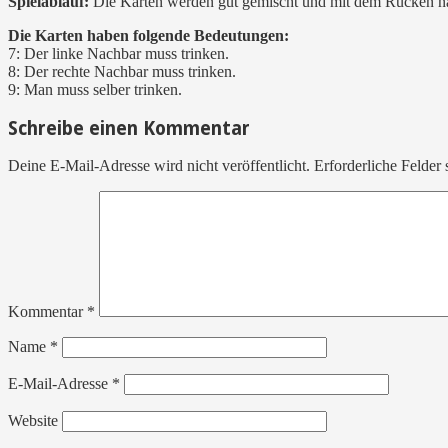
Spielablauf:
Die Karten werden gut gemischt und mit dem Rücken nac
Die Karten haben folgende Bedeutungen:
7: Der linke Nachbar muss trinken.
8: Der rechte Nachbar muss trinken.
9: Man muss selber trinken.
Reader
Schreibe einen Kommentar
Interactions
Deine E-Mail-Adresse wird nicht veröffentlicht.
Erforderliche Felder 
Kommentar
*
Name
*
E-Mail-Adresse
*
Website