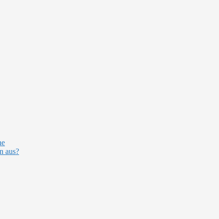
ne
n aus?