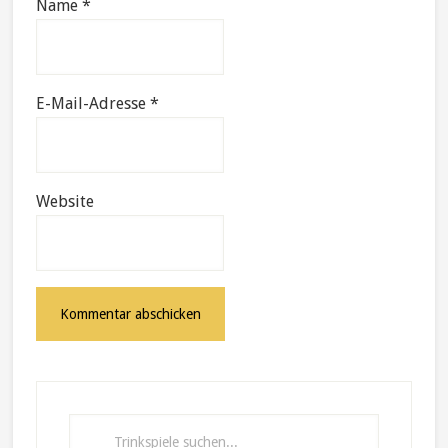
Name
*
E-Mail-Adresse
*
Website
Primary
Sidebar
Trinkspiele