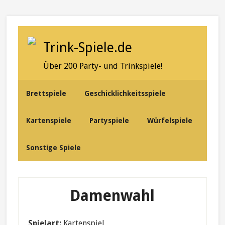
Skip
Skip
Skip
to
to
to
secondary
content
primary
Trink-Spiele.de
menu
sidebar
Über 200 Party- und Trinkspiele!
Brettspiele
Geschicklichkeitsspiele
Kartenspiele
Partyspiele
Würfelspiele
Sonstige Spiele
Damenwahl
Spielart:
Kartenspiel