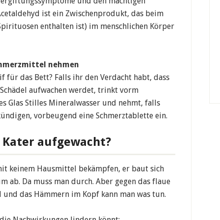
e Vergiftungssymptome und den mächtigen
etaldehyd ist ein Zwischenprodukt, das beim
Spirituosen enthalten ist) im menschlichen Körper
Schmerzmittel nehmen
für das Bett? Falls ihr den Verdacht habt, dass
Schädel aufwachen werdet, trinkt vorm
 Glas Stilles Mineralwasser und nehmt, falls
kündigen, vorbeugend eine Schmerztablette ein.
t Kater aufgewacht?
it keinem Hausmittel bekämpfen, er baut sich
aum ab. Da muss man durch. Aber gegen das flaue
l und das Hämmern im Kopf kann man was tun.
r die Nachwirkungen lindern könnt: