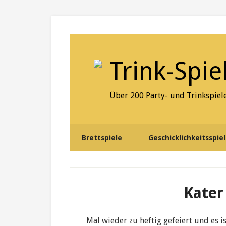
Skip
Skip
Skip
to
to
to
secondary
content
primary
menu
sidebar
Trink-Spie
Über 200 Party- und Trinkspiele
Brettspiele
Geschicklichkeitsspie
Kater
Mal wieder zu heftig gefeiert und es i