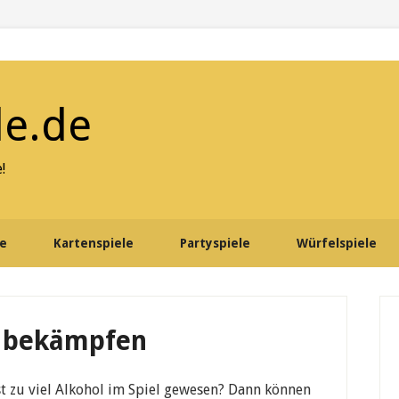
le.de
!
le
Kartenspiele
Partyspiele
Würfelspiele
P
S
 bekämpfen
st zu viel Alkohol im Spiel gewesen? Dann können