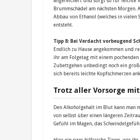
angereichert und sorgt so für leicht
Brummschädel am nächsten Morgen. Ac
Abbau von Ethanol (welches in vielen 
entsteht.
Tipp 8: Bei Verdacht vorbeugend 
Endlich zu Hause angekommen und reif 
ihr am Folgetag mit einem pochenden 
Zubettgehen unbedingt noch ein großes
sich bereits leichte Kopfschmerzen an
Trotz aller Vorsorge mi
Den Alkoholgehalt im Blut kann man m
von selbst über einen längeren Zeitr
Gefühl im Magen, das Schwindelgefüh
Hier ein paar hilfreiche Tipps, wie ih