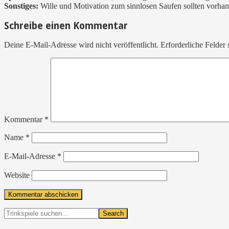
Sonstiges:
Wille und Motivation zum sinnlosen Saufen sollten vorhan
Reader
Schreibe einen Kommentar
Interactions
Deine E-Mail-Adresse wird nicht veröffentlicht.
Erforderliche Felder 
Kommentar
*
Name
*
E-Mail-Adresse
*
Website
Primary
Trinkspiele
suchen...