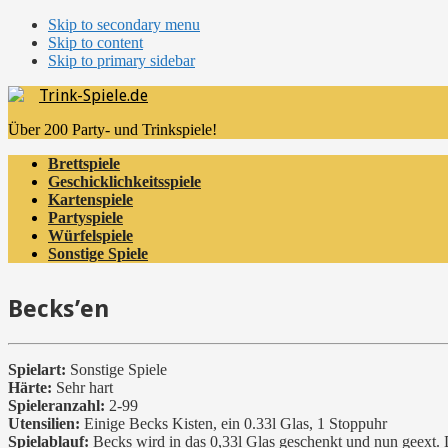
Skip to secondary menu
Skip to content
Skip to primary sidebar
Trink-Spiele.de
Über 200 Party- und Trinkspiele!
Brettspiele
Geschicklichkeitsspiele
Kartenspiele
Partyspiele
Würfelspiele
Sonstige Spiele
Becks’en
Spielart:
Sonstige Spiele
Härte:
Sehr hart
Spieleranzahl:
2-99
Utensilien:
Einige Becks Kisten, ein 0.33l Glas, 1 Stoppuhr
Spielablauf:
Becks wird in das 0,33l Glas geschenkt und nun geext. D