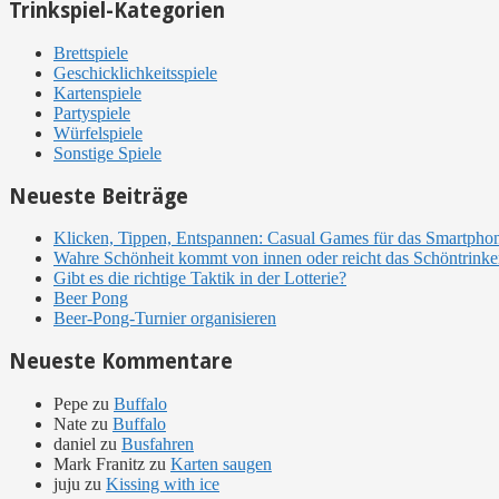
Sidebar
Trinkspiel-Kategorien
Brettspiele
Geschicklichkeitsspiele
Kartenspiele
Partyspiele
Würfelspiele
Sonstige Spiele
Neueste Beiträge
Klicken, Tippen, Entspannen: Casual Games für das Smartpho
Wahre Schönheit kommt von innen oder reicht das Schöntrinke
Gibt es die richtige Taktik in der Lotterie?
Beer Pong
Beer-Pong-Turnier organisieren
Neueste Kommentare
Pepe
zu
Buffalo
Nate
zu
Buffalo
daniel
zu
Busfahren
Mark Franitz
zu
Karten saugen
juju
zu
Kissing with ice