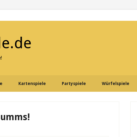
le.de
!
le
Kartenspiele
Partyspiele
Würfelspiele
P
S
bumms!