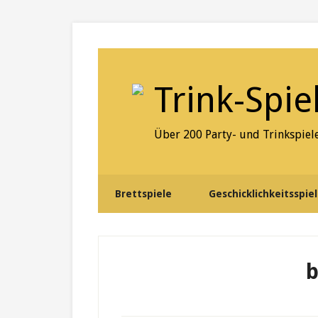
Skip
Skip
Skip
to
to
to
secondary
content
primary
menu
sidebar
Trink-Spie
Über 200 Party- und Trinkspiele
Brettspiele
Geschicklichkeitsspie