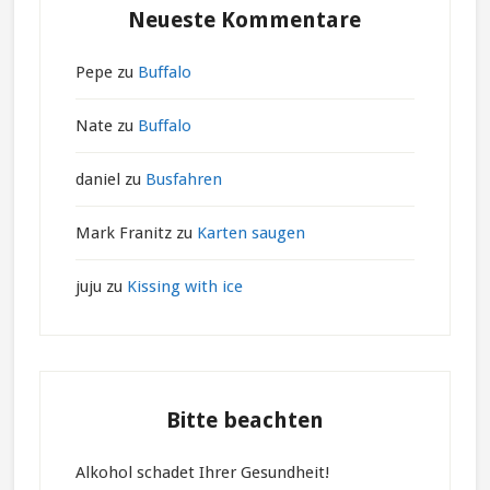
Neueste Kommentare
Pepe
zu
Buffalo
Nate
zu
Buffalo
daniel
zu
Busfahren
Mark Franitz
zu
Karten saugen
juju
zu
Kissing with ice
Bitte beachten
Alkohol schadet Ihrer Gesundheit!