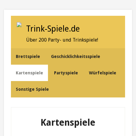
Skip
Skip
Skip
to
to
to
secondary
content
primary
Trink-Spiele.de
menu
sidebar
Über 200 Party- und Trinkspiele!
Brettspiele
Geschicklichkeitsspiele
Kartenspiele
Partyspiele
Würfelspiele
Sonstige Spiele
Kartenspiele