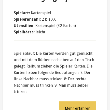
Spielart:
Kartenspiel
Spieleranzahl:
2 bis XX
Utensilien:
Kartenspiel (32 Karten)
Spielhärte:
leicht
Spielablauf: Die Karten werden gut gemischt
und mit dem Rücken nach oben auf den Tisch
gelegt. Reihum ziehen die Spieler Karten. Die
Karten haben folgende Bedeutungen: 7: Der
linke Nachbar muss trinken. 8: Der rechte
Nachbar muss trinken. 9: Man muss selber
trinken.
Mehr erfahren