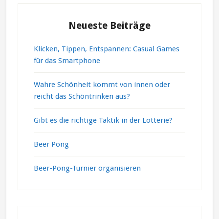
Neueste Beiträge
Klicken, Tippen, Entspannen: Casual Games
für das Smartphone
Wahre Schönheit kommt von innen oder
reicht das Schöntrinken aus?
Gibt es die richtige Taktik in der Lotterie?
Beer Pong
Beer-Pong-Turnier organisieren