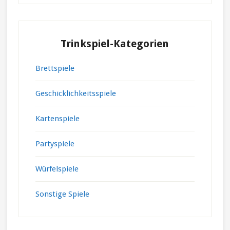
Trinkspiel-Kategorien
Brettspiele
Geschicklichkeitsspiele
Kartenspiele
Partyspiele
Würfelspiele
Sonstige Spiele