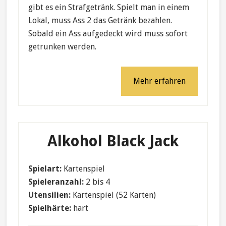
gibt es ein Strafgetränk. Spielt man in einem
Lokal, muss Ass 2 das Getränk bezahlen.
Sobald ein Ass aufgedeckt wird muss sofort
getrunken werden.
Mehr erfahren
Alkohol Black Jack
Spielart:
Kartenspiel
Spieleranzahl:
2 bis 4
Utensilien:
Kartenspiel (52 Karten)
Spielhärte:
hart