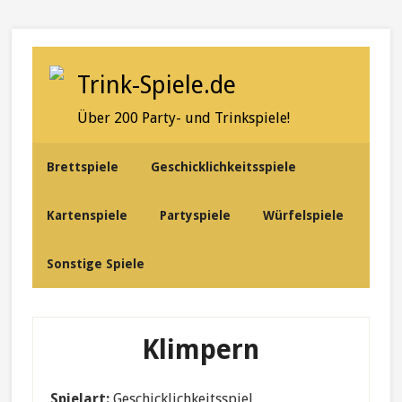
Skip
Skip
Skip
to
to
to
secondary
content
primary
Trink-Spiele.de
menu
sidebar
Über 200 Party- und Trinkspiele!
Brettspiele
Geschicklichkeitsspiele
Kartenspiele
Partyspiele
Würfelspiele
Sonstige Spiele
Klimpern
Spielart:
Geschicklichkeitsspiel