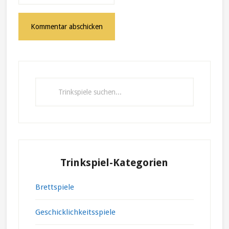
Primary
Sidebar
Trinkspiele
suchen...
Trinkspiel-Kategorien
Brettspiele
Geschicklichkeitsspiele