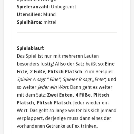
Spieleranzahl:
Unbegrenzt
Utensilien:
Mund
Spielhärte:
mittel
Spielablauf:
Das Spiel ist nur mit mehreren Leuten
besonders lustig! Allso der Satz heißt so:
Eine
Ente, 2 Füße, Plitsch Platsch
. Zum Beispiel:
Spieler A sagt “ Eine“, Spieler B sagt „Ente“,
und
so weiter
jeder ein Wort
. Dann geht es weiter
mit dem Satz:
Zwei Enten, 4 Füße, Plitsch
Platsch, Plitsch Platsch
. Jeder wieder ein
Wort. Das geht so lange weiter bis sich jemand
verplappert, derjenige muss dann eines der
vorhandenen Getränke auf ex trinken..