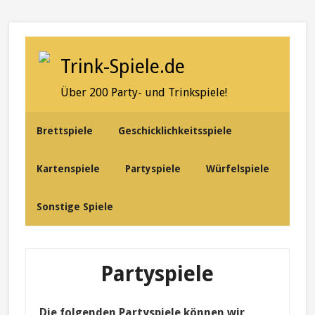
Skip
Skip
Skip
to
to
to
secondary
content
primary
Trink-Spiele.de
menu
sidebar
Über 200 Party- und Trinkspiele!
Brettspiele
Geschicklichkeitsspiele
Kartenspiele
Partyspiele
Würfelspiele
Sonstige Spiele
Partyspiele
Die folgenden Partyspiele können wir